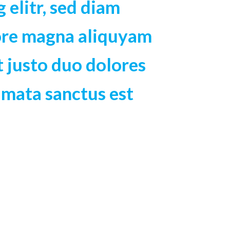
 elitr, sed diam
ore magna aliquyam
t justo duo dolores
kimata sanctus est