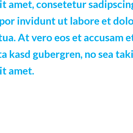
t amet, consetetur sadipscing
or invidunt ut labore et dol
tua. At vero eos et accusam e
ita kasd gubergren, no sea ta
it amet.