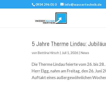
0934 296 01 0
info@wassertechnik.de
5 Jahre Therme Lindau: Jubi
von
Bettina Hirsch
|
Juli 1, 2026
|
News
Die Therme Lindau feierte vom 26. bis 28.
Herr Elgg, nahm am Freitag, den 26. Juni 20
Auftakt eines außergewöhnlichen Wochen