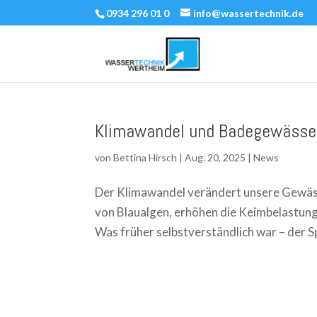
0934 296 01 0
info@wassertechnik.de
Klimawandel und Badegewässer
von
Bettina Hirsch
|
Aug. 20, 2025
|
News
Der Klimawandel verändert unsere Gewäss
von Blaualgen, erhöhen die Keimbelastung
Was früher selbstverständlich war – der Sp