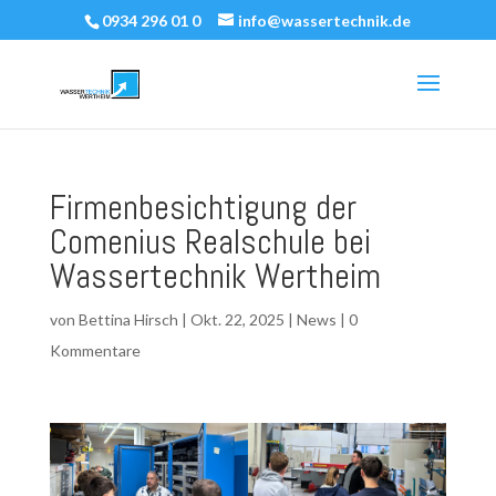
0934 296 01 0
info@wassertechnik.de
Firmenbesichtigung der
Comenius Realschule bei
Wassertechnik Wertheim
von
Bettina Hirsch
|
Okt. 22, 2025
|
News
|
0
Kommentare