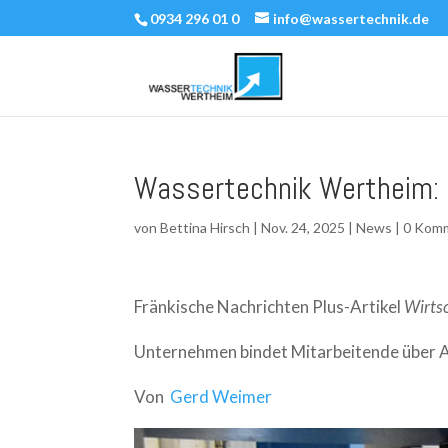
0934 296 01 0
info@wassertechnik.de
Wassertechnik Wertheim: B
von
Bettina Hirsch
|
Nov. 24, 2025
|
News
|
0 Kom
Fränkische Nachrichten Plus-Artikel
Wirts
Unternehmen bindet Mitarbeitende über Ak
Von
Gerd Weimer