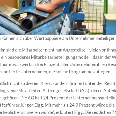
m können sich über Wertpappiere am Unternehmen beteilige
 sind die Mitarbeiter nicht nur Angestellte – viele von ihn
 ein besonderes Mitarbeiterbeteiligungsmodell, das in der W
 nur etwa zwei bis drei Prozent aller Unternehmen ihren Bes
rsennotierte Unternehmen, die solche Programme auflegen.
lich nicht zu diesem Kreis, sondern firmiert unter der Rec
ings eine Mitarbeiter-Aktiengesellschaft (AG), deren Anteil
n gehören. Die AG hält 24 Prozent der Unternehmensanteile
äftsführer Jürgen Elgg. Mit mehr als 24,9 Prozent würde die
eblich erschweren würde“, erläutert Elgg. Die restlichen 76