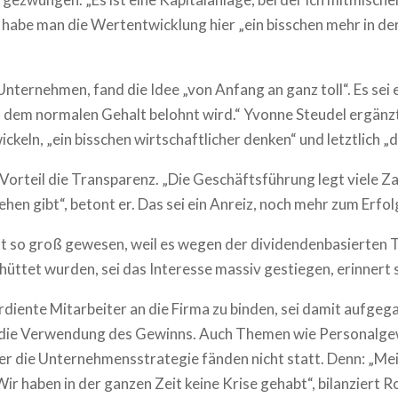
habe man die Wertentwicklung hier „ein bisschen mehr in der
Unternehmen, fand die Idee „von Anfang an ganz toll“. Es sei
s dem normalen Gehalt belohnt wird.“ Yvonne Steudel ergänzt
ckeln, „ein bisschen wirtschaftlicher denken“ und letztlich „d
orteil die Transparenz. „Die Geschäftsführung legt viele Zah
hen gibt“, betont er. Das sei ein Anreiz, noch mehr zum Erf
cht so groß gewesen, weil es wegen der dividendenbasierten 
üttet wurden, sei das Interesse massiv gestiegen, erinnert s
verdiente Mitarbeiter an die Firma zu binden, sei damit au
e die Verwendung des Gewinns. Auch Themen wie Personalgewi
 die Unternehmensstrategie fänden nicht statt. Denn: „Meist
Wir haben in der ganzen Zeit keine Krise gehabt“, bilanziert 