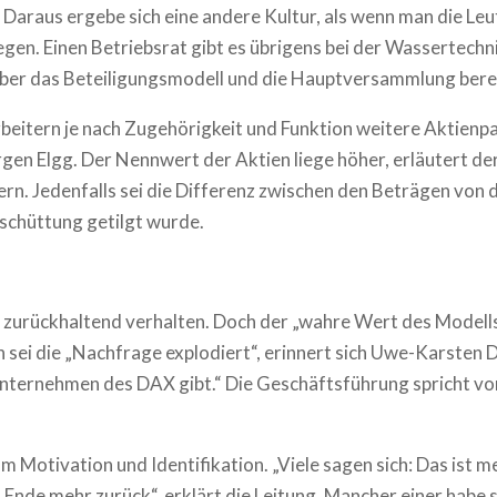
araus ergebe sich eine andere Kultur, als wenn man die Leute
egen. Einen Betriebsrat gibt es übrigens bei der Wassertechn
ber das Beteiligungsmodell und die Hauptversammlung berei
rbeitern je nach Zugehörigkeit und Funktion weitere Aktienp
ürgen Elgg. Der Nennwert der Aktien liege höher, erläutert de
ern. Jedenfalls sei die Differenz zwischen den Beträgen von
sschüttung getilgt wurde.
 zurückhaltend verhalten. Doch der „wahre Wert des Modells z
sei die „Nachfrage explodiert“, erinnert sich Uwe-Karsten Dü
 Unternehmen des DAX gibt.“ Die Geschäftsführung spricht vo
um Motivation und Identifikation. „Viele sagen sich: Das ist m
m Ende mehr zurück“, erklärt die Leitung. Mancher einer hab