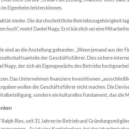
n im Eigenheim leisten können.
yalität nieder. Die durchschnittliche Betriebszugehörigkeit la
m hoch“, meint Daniel Nagy. Erst kürzlich sei eine Mitarbeit
ile sind an die Anstellung gebunden. „Wenn jemand aus der Fi
Gesellschaftsanteile der Geschäftsführer. Dies sichere inter
 Nagy, der sich als Eigengewächs des Betriebs hochgearbei
nanzen. Das Unternehmen finanziere Investitionen „ausschließ
Angaben wollen die Geschäftsführer nicht machen. Die Devise
italbeteiligung, sondern ein kulturelles Fundament, das die
enken
? Ralph Ries, seit 31 Jahren im Betrieb und Gründungsmitglie
gezwungen. „Es ist eine Kapitalanlage, bei der ich mitmische