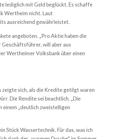
 lediglich mit Geld beglückt. Es schaffe
ik Wertheim nicht. Laut
ts ausreichend gewährleistet.
akete angeboten. „Pro Aktie haben die
r Geschäftsführer, will aber aus
 der Wertheimer Volksbank über einen
eigte sich, als die Kredite getilgt waren
rr. Die Rendite sei beachtlich. „Die
n einem „deutlich zweistelligen
ein Stück Wassertechnik. Für das, was ich
e sich dank der „warmen Dusche“ im Sommer