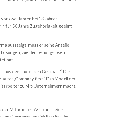
g vor zwei Jahren bei 13 Jahren –
erin für 50 Jahre Zugehörigkeit geehrt
rma aussteigt, muss er seine Anteile
ne Lösungen, wie den reibungslosen
tet hat.
lich aus dem laufenden Geschäft“. Die
 laute: „Company first.“ Das Modell der
 Mitarbeiter zu Mit-Unternehmern macht.
d der Mitarbeiter-AG, kann keine
n kann“, ergänzt Jannick Schröck. Im